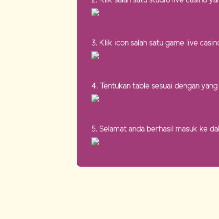
2. Klik salah satu studio live casino ya
3. Klik icon salah satu game live casi
4. Tentukan table sesuai dengan yang 
5. Selamat anda berhasil masuk ke da