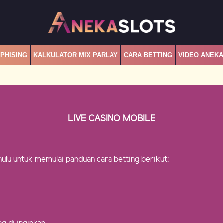
PHISING
KALKULATOR MIX PARLAY
CARA BETTING
VIDEO ANEK
LIVE CASINO MOBILE
ahulu untuk memulai panduan cara betting berikut: