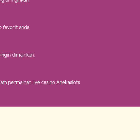
ng di inginkan.
no favorit anda
ingin dimainkan.
lam permainan live casino Anekaslots