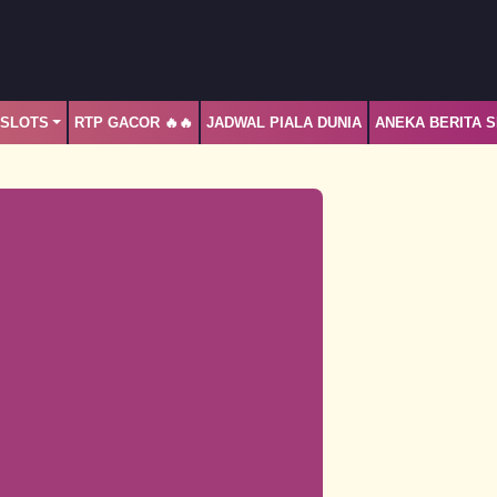
ASLOTS
RTP GACOR 🔥🔥
JADWAL PIALA DUNIA
ANEKA BERITA 