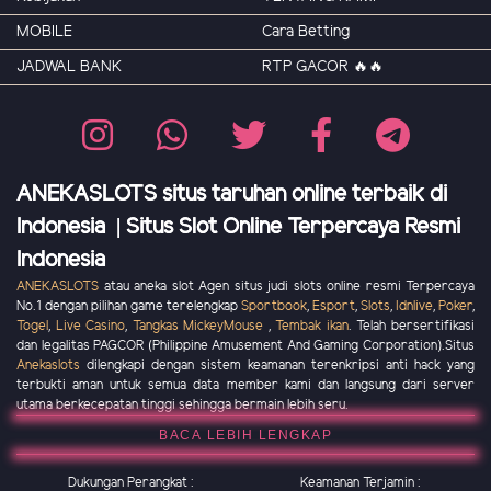
MOBILE
Cara Betting
JADWAL BANK
RTP GACOR 🔥🔥
ANEKASLOTS situs taruhan online terbaik di
Indonesia | Situs Slot Online Terpercaya Resmi
Indonesia
ANEKASLOTS
atau aneka slot Agen situs judi slots online resmi Terpercaya
No.1 dengan pilihan game terelengkap
Sportbook
,
Esport
,
Slots
,
Idnlive
,
Poker
,
Togel
,
Live Casino
,
Tangkas MickeyMouse
,
Tembak ikan
. Telah bersertifikasi
dan legalitas PAGCOR (Philippine Amusement And Gaming Corporation).Situs
Anekaslots
dilengkapi dengan sistem keamanan terenkripsi anti hack yang
terbukti aman untuk semua data member kami dan langsung dari server
utama berkecepatan tinggi sehingga bermain lebih seru.
BACA LEBIH LENGKAP
Dukungan Perangkat :
Keamanan Terjamin :