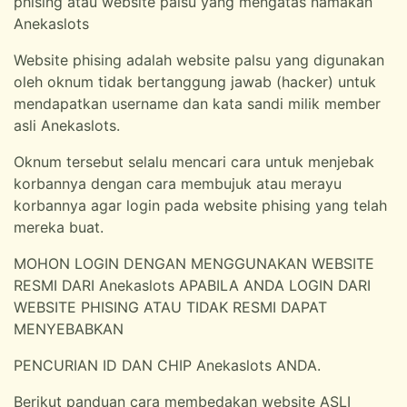
phising atau website palsu yang mengatas namakan
Anekaslots
Website phising adalah website palsu yang digunakan
oleh oknum tidak bertanggung jawab (hacker) untuk
mendapatkan username dan kata sandi milik member
asli Anekaslots.
Oknum tersebut selalu mencari cara untuk menjebak
korbannya dengan cara membujuk atau merayu
korbannya agar login pada website phising yang telah
mereka buat.
MOHON LOGIN DENGAN MENGGUNAKAN WEBSITE
RESMI DARI Anekaslots APABILA ANDA LOGIN DARI
WEBSITE PHISING ATAU TIDAK RESMI DAPAT
MENYEBABKAN
PENCURIAN ID DAN CHIP Anekaslots ANDA.
Berikut panduan cara membedakan website ASLI