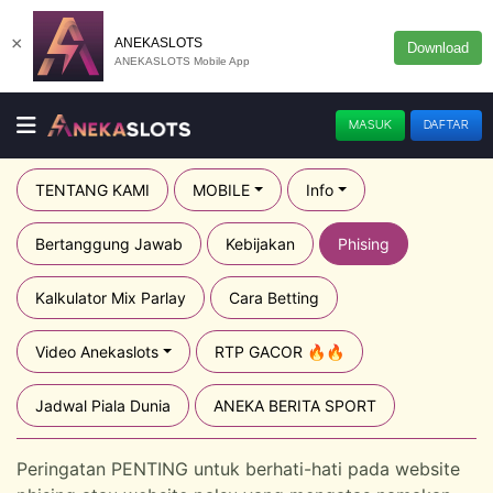
×
ANEKASLOTS
Download
ANEKASLOTS Mobile App
MASUK
DAFTAR
TENTANG KAMI
MOBILE
Info
Bertanggung Jawab
Kebijakan
Phising
Kalkulator Mix Parlay
Cara Betting
Video Anekaslots
RTP GACOR 🔥🔥
Jadwal Piala Dunia
ANEKA BERITA SPORT
Peringatan PENTING untuk berhati-hati pada website